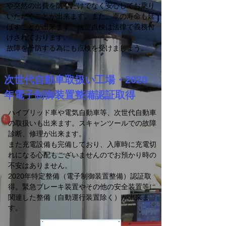
や突然の出費を防ぐだけでなく安心してお乗り
いただくことが出来ます。また、車の寿命も延
ばすことが出来ます。法定点検は法律で義務付
けされております。
故障を予防する為にも点検を受けましょう。
次世代自動車取扱い工場・2020
年電子制御装置整備認証取得
ハイブリッド車や電気自動車等、次世代自動車
の取扱いも出来ます。スキャンツールでの故障
診断、修理が出来ます。
また充電設備も完備しており、入庫時に充電切
れになる心配もございませんのでお預かり時の
不安はありません。
2020年特定整備（電子制御装置整備）認証取
得。緊急ブレーキ装置やその他の安全装置等に
関連した整備（自動運行装置除く）が出来ま
す。