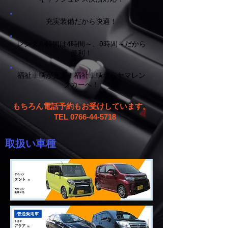
充実装備だから快適！
レンタル時間は4時間～、9時間～だから
便利！
福祉車輌が充実！福祉車輌ならヤマレン
タカーへ！
もちろん電話予約もお受けしています。
TEL
0766-44-5718
取扱い車種