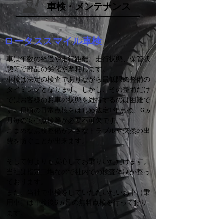
車検・メンテナンス
ロータススマイル車検
車は年数の経過や走行距離、走行状態、保管状
態等で部品の劣化や摩耗します。
車検は法定の検査でありながら最低限の整備の
タイミングとなります。しかし、その整備だけ
ではお客様のお車の状態を維持するのは困難で
す。日頃の日常点検をはじめ法定1年点検、6ヵ
月毎の安心点検等が必要不可欠です。
こまめな点検整備が大きなトラブルや突然の出
費を防ぐことが出来ます。
そして何よりも安心してお乗りいただけます。
当社は指定工場なので社内での検査体制が整っ
ております。
また、当社で車検をしていただいたいお車（乗
用車）は車検後6ヵ月の無料点検を行っており
ます。